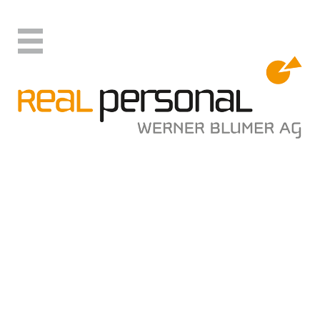
Real Personal
Jobs
Human Resources
Rechnungswesen / Treuhand
Architektur / Fachplaner
Immobilien
Kaufmännisch Allgemein
Einkauf / Verkauf
Bank / Versicherung
Technik / Industrie / Informatik
Import / Export
Medizin